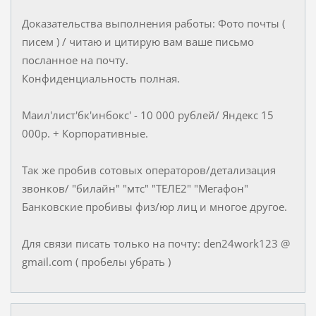
Доказательства выполнения работы: Фото почты (
писем ) / читаю и цитирую вам ваше письмо
посланное на почту.
Конфиденциальность полная.
Мaил'лиcт'бк'инбoкс' - 10 000 рублей/ Яндекс 15
000р. + Корпоративные.
Так же пробив сотовых операторов/детализация
звонков/ "билайн" "мтс" "ТЕЛЕ2" "Мегафон"
Банковские пробивы физ/юр лиц и многое другое.
Для связи писать только на почту: den24work123 @
gmail.com ( пробелы убрать )