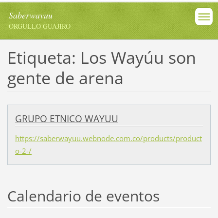
Saberwayuu
ORGULLO GUAJIRO
Etiqueta: Los Wayúu son
gente de arena
GRUPO ETNICO WAYUU
https://saberwayuu.webnode.com.co/products/product
o-2-/
Calendario de eventos